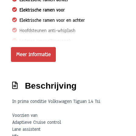
Elektrische ramen voor
Elektrische ramen voor en achter
Hoofdsteunen anti-whiplash
Lederen versnellingspook
Lendesteun(en) verstelbaar
Meer informatie
Stuur leder
Stuur verstelbaar
Stuurbekrachtiging
Beschrijving
Velours bekleding
In prima conditie Volkswagen Tiguan 1.4 Tsi
Voorstoel(en) met massagefunctie
Voorstoelen in hoogte verstelbaar
Voorzien van
Adaptieve Cruise control
Voorstoelen verwarmd
Lane assistent