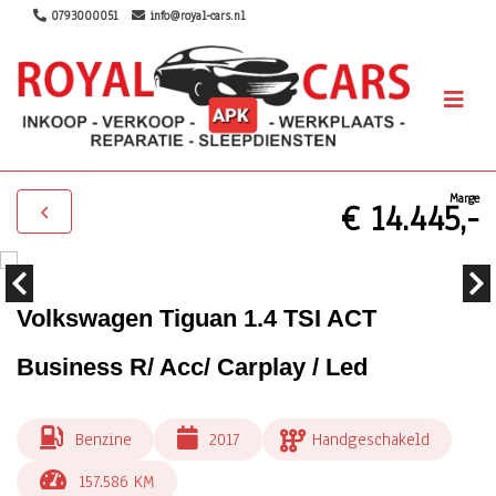
0793000051
info@royal-cars.nl
Marge
€ 14.445,-
Volkswagen Tiguan 1.4 TSI ACT
Business R/ Acc/ Carplay / Led
Benzine
2017
Handgeschakeld
157.586 KM