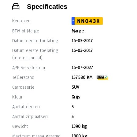
Specificaties
Kenteken
NN043X
NL
BTW of Marge
Marge
Datum eerste toelating
16-03-2017
Datum eerste toelating
16-03-2017
(internationaal)
APK vervaldatum
16-07-2027
Tellerstand
157.586 KM
Carrosserie
SUV
Kleur
Grijs
Aantal deuren
5
Aantal zitplaatsen
5
Gewicht
1390 kg
Maximum massa geremd
1800 kg