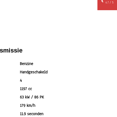
4.7 / 5
nsmissie
Benzine
Handgeschakeld
4
1197 cc
63 kW / 86 PK
179 km/h
11.9 seconden