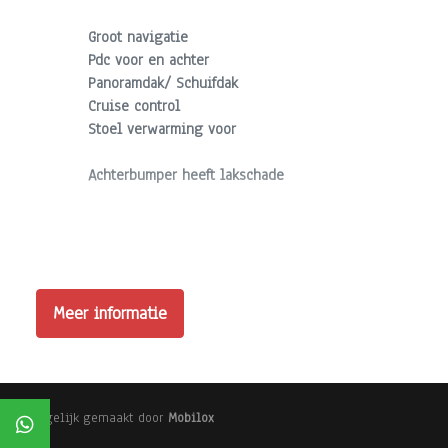
Groot navigatie
Pdc voor en achter
Panoramdak/ Schuifdak
Cruise control
Stoel verwarming voor
Achterbumper heeft lakschade
We hebben ons uiterste best gedaan om alle informati
in de advertentie. Vertrouw niet alleen op deze inform
Neem contact op met de verkoper voor aanvullende vr
Meer informatie
Mogelijk gemaakt door
Mobilox