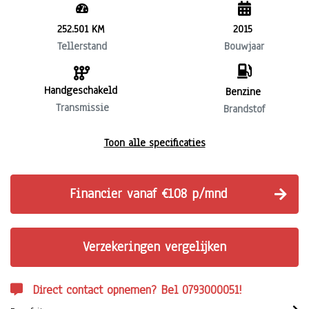
252.501 KM
2015
Tellerstand
Bouwjaar
Handgeschakeld
Benzine
Transmissie
Brandstof
Toon alle specificaties
Financier vanaf €108 p/mnd
Verzekeringen vergelijken
Direct contact opnemen? Bel 0793000051!