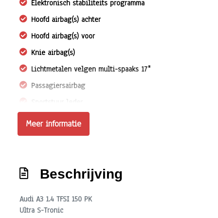
Elektronisch stabiliteits programma
Hoofd airbag(s) achter
Hoofd airbag(s) voor
Knie airbag(s)
Lichtmetalen velgen multi-spaaks 17"
Passagiersairbag
Sportstuur leder
Zij airbag(s) voor
Meer informatie
Interieur
Achterbank in delen neerklapbaar
Beschrijving
Airco
Aluminium interieur afwerking
Audi A3 1.4 TFSI 150 PK
Ultra S-Tronic
Binnenspiegel automatisch dimmend