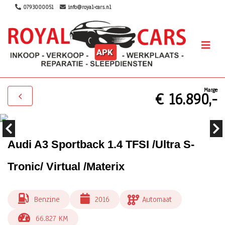
0793000051
info@royal-cars.nl
Marge
€ 16.890,-
Audi A3 Sportback 1.4 TFSI /Ultra S-
Tronic/ Virtual /Materix
Benzine
2016
Automaat
66.827 KM