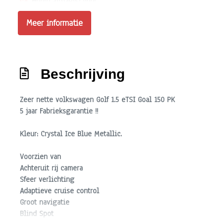
Hoofd airbag(s) voor
Keyless start
Meer informatie
Kruisend verkeer detectie
Multimedia scherm standaard
Passagiersairbag
Beschrijving
Rijstrooksensor met correctie
Zeer nette volkswagen Golf 1.5 eTSI Goal 150 PK
Schakelpaddles
5 jaar Fabrieksgarantie !!
Volledig digitaal instrumentenpaneel
Kleur:
Crystal Ice Blue Metallic
.
Zij airbag(s) voor
Interieur
Voorzien van
Achteruit rij camera
Achterbank in delen neerklapbaar
Sfeer verlichting
Adaptieve cruise control
Airco automatisch
Groot navigatie
Aluminium interieur afwerking
Blind Spot