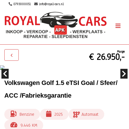
0793000051
info@royal-cars.nl
Marge
€ 26.950,-
Volkswagen Golf 1.5 eTSI Goal / Sfeer/
ACC /Fabrieksgarantie
Benzine
2025
Automaat
9.446 KM